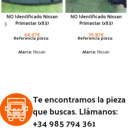
NO Identificado Nissan
NO Identificado Nissan
Primastar (x83)
Primastar (x83)
64,07
€
39,87
€
Referencia pieza:
Referencia pieza:
Marca:
Nissan
Marca:
Nissan
Estado:
Estado:
Ubicación:
Ubicación:
Notas:
Notas:
Te encontramos la pieza
Código Pieza:
53213
Código Pieza:
53138
que buscas. Llámanos:
+34 985 794 361