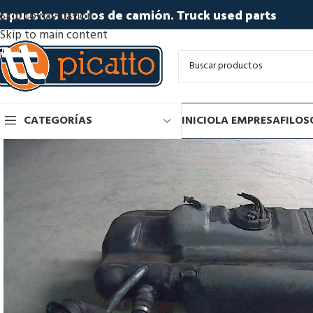
epuestos usados de camión. Truck used parts
Skip to navigation
Skip to main content
CATEGORÍAS
INICIO
LA EMPRESA
FILOS