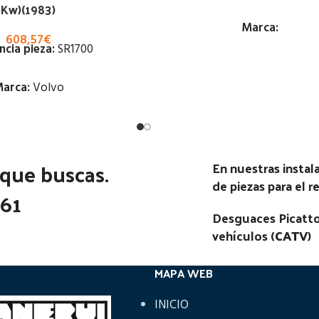
Kw)(1983)
Marca:
608,57
€
ncia pieza:
SR1700
Estado:
arca:
Volvo
Ubicación:
Estado:
Notas:
[VP]PEGASO SUPER
1217 | 02.50 - 02.00
 que buscas.
Ubicación:
En nuestras insta
Código Pieza:
45728
de piezas para el 
LVO F 12 227 KW (1983-
361
 385 RG (4X2)
Desguaces Picatto
vehículos (
CATV
)
go Pieza:
45731
MAPA WEB
INICIO