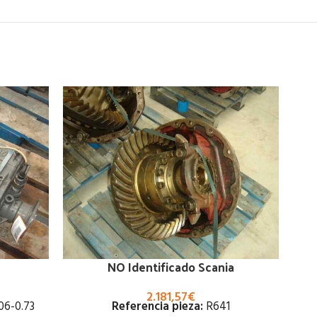
NO Identificado Scania
2.181,57
€
06-0.73
Referencia pieza:
R641