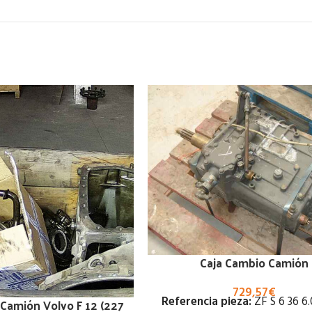
Caja Cambio Camión
729,57
€
Referencia pieza:
ZF S 6 36 6.
Camión Volvo F 12 (227