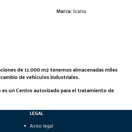
Marca:
Scania
Estado:
Ubicación:
COMET
Notas:
---22 ESTRIAS PALIER---
N
[VP]SCANIA SERIE 3 E1 93 - 250 RG
laciones de 11.000 m2 tenemos almacenadas miles
(4X2) | 01.87 - 12.96
recambio de vehículos industriales.
Código Pieza:
45530
 es un Centro autorizado para el tratamiento de
LEGAL
Aviso legal