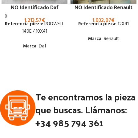
NO Identificado Daf
NO Identificado Renault
1.213,57
€
1.032,07
€
Referencia pieza:
RODWELL
Referencia pieza:
12X41
140E / 10X41
Marca:
Renault
Marca:
Daf
Estado:
Estado:
Ubicación:
Ubicación:
Notas:
[VP]RENAULT
Notas:
CON BLOQUEO MIRAR
MIDLINER E1 M 210 RG (4X2) |
Te encontramos la pieza
DIAMETRO PALIER DIAMETRO
02.88 - 02.99
PALIER 57 MM [VP]DAF 1700
Código Pieza:
46117
que buscas. Llámanos:
230 RG (4X2) | 02.80 - 02.90
+34 985 794 361
Código Pieza:
46129