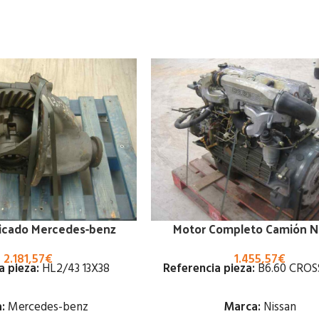
ficado Mercedes-benz
Motor Completo Camión N
2.181,57
€
1.455,57
€
a pieza:
HL2/43 13X38
Referencia pieza:
B6.60 CRO
:
Mercedes-benz
Marca:
Nissan