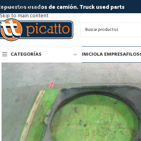
epuestos usados de camión. Truck used parts
Skip to navigation
Skip to main content
CATEGORÍAS
INICIO
LA EMPRESA
FILOS