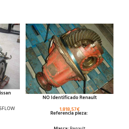
issan
NO Identificado Renault
SSFLOW
1.818,57
€
Referencia pieza:
Marca:
Renault