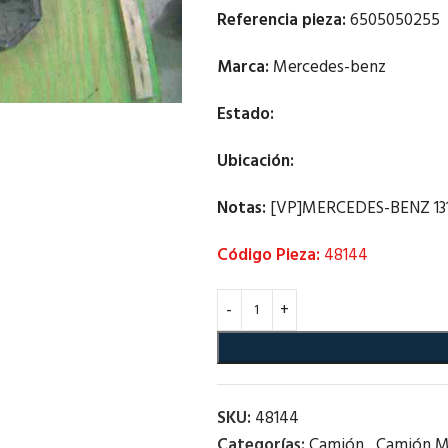
Referencia pieza:
6505050255
Marca:
Mercedes-benz
Estado:
Ubicación:
Notas:
[VP]MERCEDES-BENZ 1317 
Código Pieza:
48144
SKU:
48144
Categorías:
Camión
,
Camión M