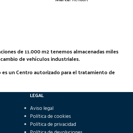
Estado:
Ubicación:
10.14 |
Notas:
[VP]RENAULT G E1 210 | 01.50 -
N
laciones de 11.000 m2 tenemos almacenadas miles
12.97
recambio de vehículos industriales.
Código Pieza:
45613
 es un Centro autorizado para el tratamiento de
LEGAL
Aviso legal
Política de cookies
Política de privacidad
Política de devoluciones