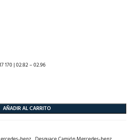
170 | 02.82 – 02.96
AÑADIR AL CARRITO
ercedes-benz
,
Desguace Camión Mercedes-benz
,