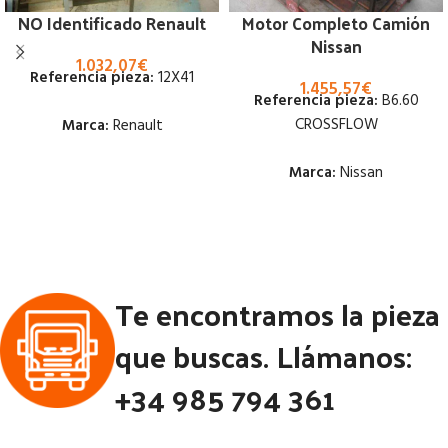
NO Identificado Renault
Motor Completo Camión
Nissan
1.032,07
€
Referencia pieza:
12X41
1.455,57
€
Referencia pieza:
B6.60
CROSSFLOW
Marca:
Renault
Marca:
Nissan
Estado:
Estado:
Ubicación:
Notas:
[VP]RENAULT
Ubicación:
MIDLINER E1 M 210 RG (4X2) |
Te encontramos la pieza
Notas:
[VP]NISSAN SERIE M
02.88 - 02.99
E1 110.14 | 02.92 - 02.96
Código Pieza:
46117
que buscas. Llámanos:
Código Pieza:
46100
+34 985 794 361