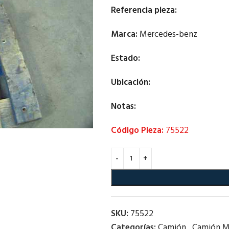
Referencia pieza:
Marca:
Mercedes-benz
Estado:
Ubicación:
Notas:
Código Pieza:
75522
SKU:
75522
Categorías:
Camión
,
Camión M