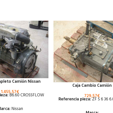
pleto Camión Nissan
Caja Cambio Camión
1.455,57
€
ieza:
B6.60 CROSSFLOW
729,57
€
Referencia pieza:
ZF S 6 36 6.
arca:
Nissan
Marca: