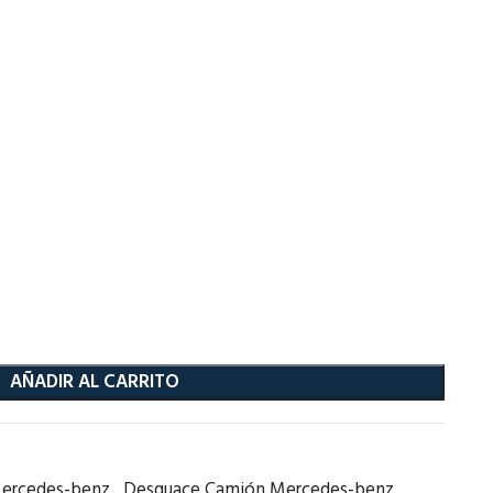
AÑADIR AL CARRITO
ercedes-benz
,
Desguace Camión Mercedes-benz
,