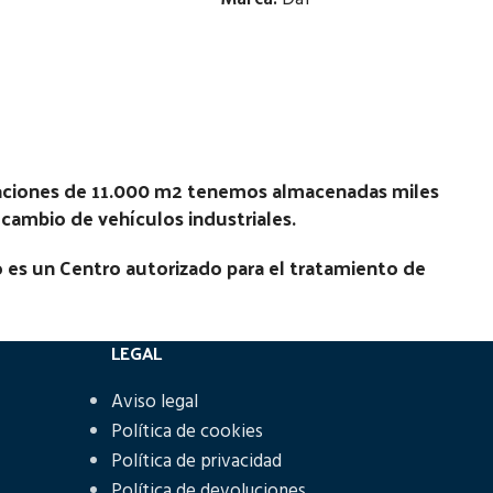
Estado:
Ubicación:
COMET
Notas:
[VP]DAF SERIE 95 E1 380 TR
No
laciones de 11.000 m2 tenemos almacenadas miles
(4X2) | 01.87 - 12.95
recambio de vehículos industriales.
Código Pieza:
45527
 es un Centro autorizado para el tratamiento de
LEGAL
Aviso legal
Política de cookies
Política de privacidad
Política de devoluciones