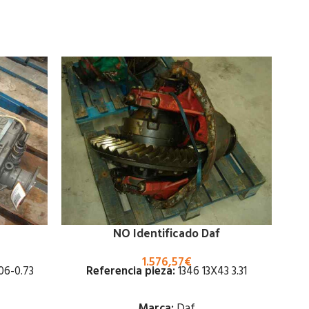
NO Identificado Daf
1.576,57
€
06-0.73
Referencia pieza:
1346 13X43 3.31
Marca:
Daf