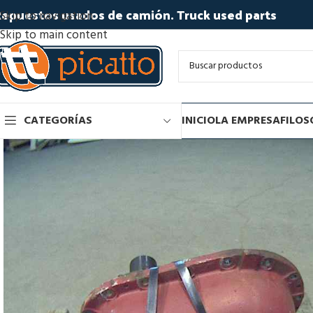
epuestos usados de camión. Truck used parts
Skip to navigation
Skip to main content
CATEGORÍAS
INICIO
LA EMPRESA
FILOS