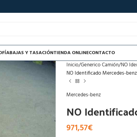
OFÍA
BAJAS Y TASACIÓN
TIENDA ONLINE
CONTACTO
Inicio
Generico Camión
NO Ide
NO Identificado Mercedes-benz
Mercedes-benz
NO Identificad
971,57
€