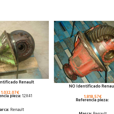
ntificado Renault
NO Identificado Renau
1.032,07
€
ncia pieza:
12X41
1.818,57
€
Referencia pieza:
arca:
Renault
Marca:
Renault