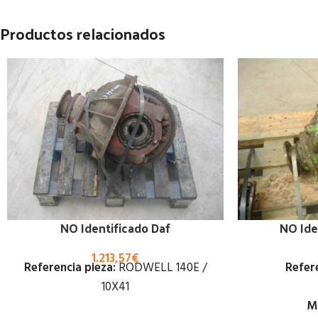
Productos relacionados
NO Identificado Daf
NO Ide
1.213,57
€
Referencia pieza:
RODWELL 140E /
Refere
10X41
M