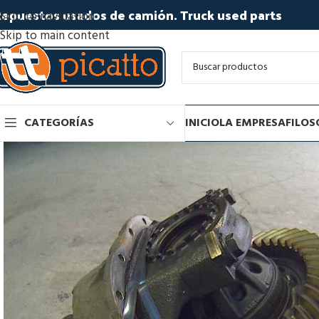
epuestos usados de camión. Truck used parts
Skip to navigation
Skip to main content
CATEGORÍAS
INICIO
LA EMPRESA
FILOS