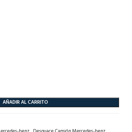
AÑADIR AL CARRITO
ercedes-benz
,
Desguace Camión Mercedes-benz
,