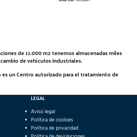
Estado:
Ubicación:
 01.50 -
Notas:
[VP]NISSAN SERIE M E1 130.15 |
No
laciones de 11.000 m2 tenemos almacenadas miles
01.92 - 12.96
recambio de vehículos industriales.
Código Pieza:
45282
 es un Centro autorizado para el tratamiento de
LEGAL
Aviso legal
Política de cookies
Política de privacidad
Política de devoluciones