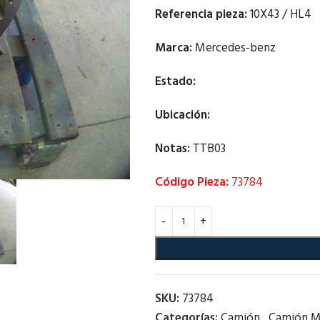
Referencia pieza:
10X43 / HL4
Marca:
Mercedes-benz
Estado:
Ubicación:
Notas:
TTB03
Código Pieza:
73784
SKU:
73784
Categorías:
Camión
,
Camión M