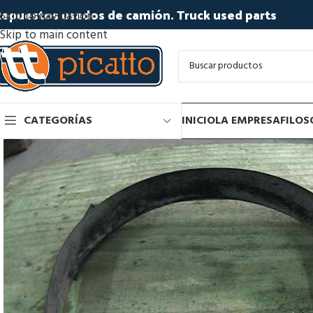
epuestos usados de camión. Truck used parts
Skip to navigation
Skip to main content
CATEGORÍAS
INICIO
LA EMPRESA
FILOS