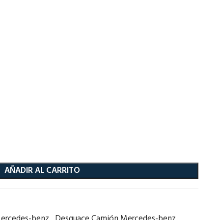
AÑADIR AL CARRITO
ercedes-benz
,
Desguace Camión Mercedes-benz
,