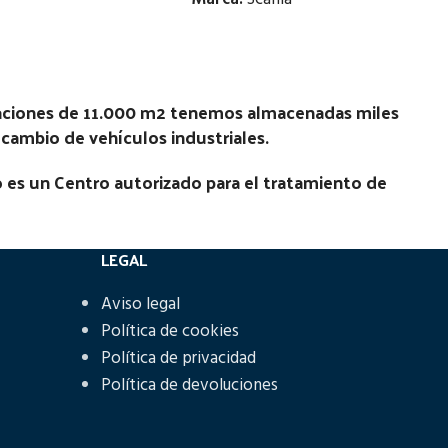
Estado:
Ubicación:
laciones de 11.000 m2 tenemos almacenadas miles
recambio de vehículos industriales.
 01.50 -
Notas:
---22 ESTRIAS PALIER---
No
[VP]SCANIA SERIE 3 E1 93 - 250 RG
 es un Centro autorizado para el tratamiento de
(4X2) | 01.87 - 12.96
Código Pieza:
45530
LEGAL
Aviso legal
Política de cookies
Política de privacidad
Política de devoluciones