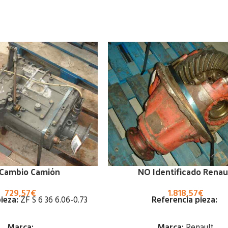
 Cambio Camión
NO Identificado Renau
729,57
€
1.818,57
€
ieza:
ZF S 6 36 6.06-0.73
Referencia pieza:
Marca:
Marca:
Renault