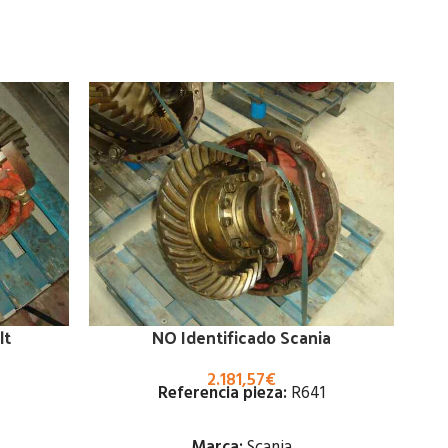
lt
NO Identificado Scania
2.181,57
€
Referencia pieza:
R641
Marca:
Scania