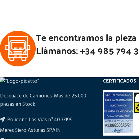
Estado:
Ubicación:
Te encontramos la pieza
Notas:
[VP]MERCEDES ATEGO II E3 817
Notas:
[VP
Llámanos: +34 985 794 
RG (4X2) | 01.02 - 12.06
1217
Código Pieza:
46114
Códi
CERTIFICADOS
Desguace de Camiones. Más de 25.000
piezas en Stock.
Polígono Las Vías nº 40 33199
Meres Siero Asturias SPAIN