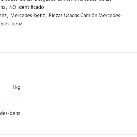
enz
,
NO Identificado
enz
,
Mercedes-benz
,
Piezas Usadas Camión Mercedes-
edes-benz
1 kg
des-benz