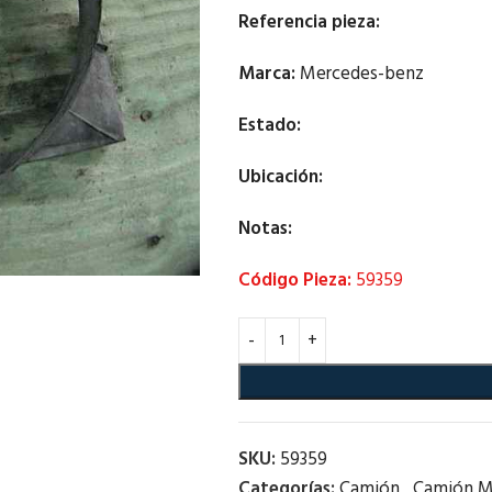
Referencia pieza:
Marca:
Mercedes-benz
Estado:
Ubicación:
Notas:
Código Pieza:
59359
SKU:
59359
Categorías:
Camión
,
Camión M