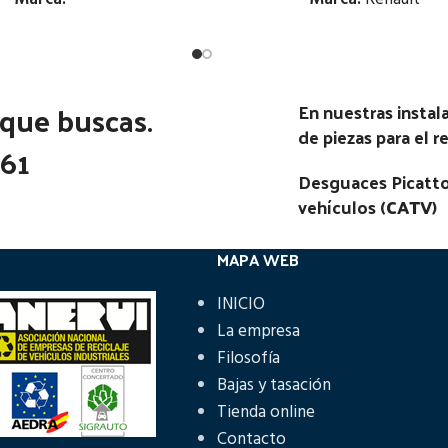
Estado:
Estado:
 que buscas.
Ubicación:
Ubicación:
En nuestras insta
de piezas para el 
]PEGASO SUPERCOMET
Notas:
[VP]RENAULT G E1 210 |
361
 | 02.50 - 02.00
12.97
Desguaces Picatto
vehículos (
CATV
)
go Pieza:
45728
Código Pieza:
45613
MAPA WEB
INICIO
La empresa
Filosofía
Bajas y tasación
Tienda online
Contacto