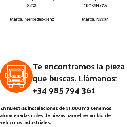
8X38
CROSSFLOW
Marca:
Mercedes-benz
Marca:
Nissan
Estado:
Estado:
Ubicación:
Ubicación:
Notas:
HL4/040DC-10.8 8X38
Notas:
[VP]NISSAN SERIE M
Te encontramos la pieza
[VP]MERCEDES ATEGO II E3
E1 110.14 | 02.92 - 02.96
1323 RG (4X2) | 01.02 - 12.06
Código Pieza:
46100
que buscas. Llámanos:
Código Pieza:
46111
+34 985 794 361
En nuestras instalaciones de 11.000 m2 tenemos
almacenadas miles de piezas para el recambio de
vehículos industriales.