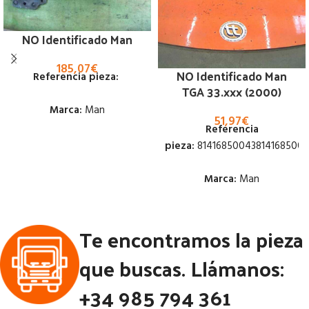
NO Identificado Man
185,07
€
NO Identificado Man
Referencia pieza:
TGA 33.xxx (2000)
Marca:
Man
51,97
€
Referencia
Estado:
pieza:
81416850043814168500
Ubicación:
Marca:
Man
Notas:
Estado:
Código Pieza:
52418
Te encontramos la pieza
Ubicación:
que buscas. Llámanos:
Notas:
+34 985 794 361
Código Pieza:
52247