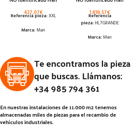
427,07
€
1.818,57
€
Referencia pieza:
XXL
Referencia
pieza:
HL7GRANDE
Marca:
Man
Marca:
Man
Estado:
Estado:
Te encontramos la pieza
Ubicación:
Ubicación:
Notas:
[VP]MAN TG-A E3
que buscas. Llámanos:
(2001-2005) 410 RG (4X2)
Notas:
[VP]MAN F 2000 403
RG (4X2) | 02.96 - 02.01
+34 985 794 361
Código Pieza:
53392
Código Pieza:
52599
En nuestras instalaciones de 11.000 m2 tenemos
almacenadas miles de piezas para el recambio de
vehículos industriales.