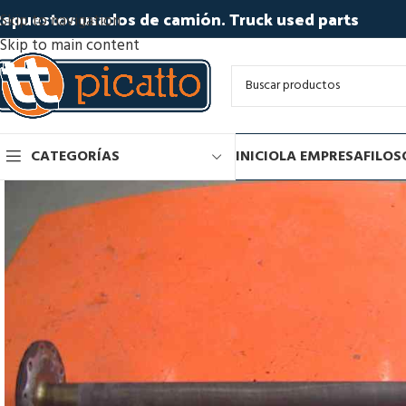
epuestos usados de camión. Truck used parts
Skip to navigation
Skip to main content
CATEGORÍAS
INICIO
LA EMPRESA
FILOS