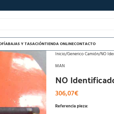
OFÍA
BAJAS Y TASACIÓN
TIENDA ONLINE
CONTACTO
Inicio
Generico Camión
NO Ide
MAN
NO Identifica
306,07
€
Referencia pieza: