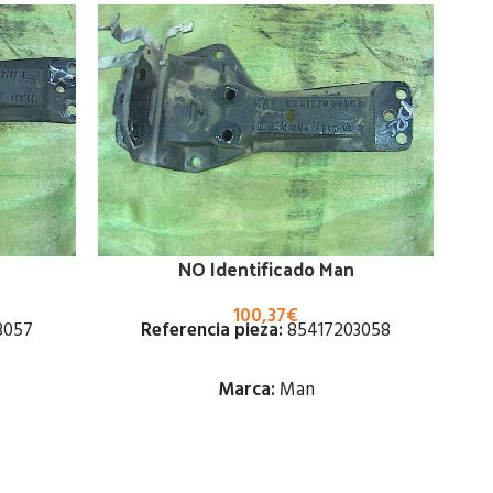
NO Identificado Man
100,37
€
3057
Referencia pieza:
85417203058
Marca:
Man
Estado: