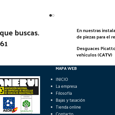
Ubicación:
Ubicación:
AN TG-A E3 (2001-2005)
Notas:
[VP]MAN TG-A E3 (200
360 RG (8X4)
360 RG (8X4)
 que buscas.
En nuestras insta
go Pieza:
52586
Código Pieza:
52585
de piezas para el 
361
Desguaces Picatto
vehículos (
CATV
)
MAPA WEB
INICIO
La empresa
Filosofía
Bajas y tasación
Tienda online
Contacto