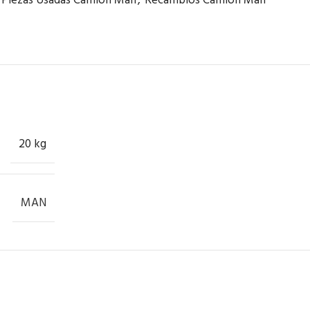
Piezas Usadas Camión Man
,
Recambios Camión Man
20 kg
MAN