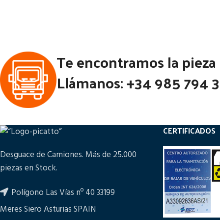
Estado:
Notas:
[VP]M
Ubicación:
Te encontramos la pieza
Códi
Notas:
[VP]MAN TG-A E3 (2001-2005)
Llámanos: +34 985 794 
410 RG (4X2)
Código Pieza:
53392
CERTIFICADOS
Desguace de Camiones. Más de 25.000
piezas en Stock.
Polígono Las Vías nº 40 33199
Meres Siero Asturias SPAIN