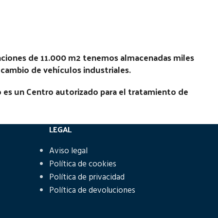
Ubicación:
1-2005)
Notas:
[VP]MAN TG-A E3 (2001-2005)
360 RG (8X4)
laciones de 11.000 m2 tenemos almacenadas miles
Código Pieza:
52584
recambio de vehículos industriales.
 es un Centro autorizado para el tratamiento de
LEGAL
Aviso legal
Política de cookies
Política de privacidad
Política de devoluciones