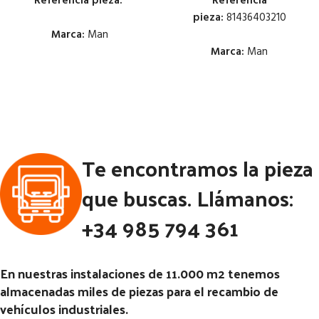
Referencia pieza:
Referencia
pieza:
81436403210
Marca:
Man
Marca:
Man
Estado:
Estado:
Ubicación:
Ubicación:
Notas:
[VP]MAN TG-A E3
(2001-2005) 360 RG (8X4)
Notas:
Te encontramos la pieza
Código Pieza:
52586
Código Pieza:
52450
que buscas. Llámanos:
+34 985 794 361
En nuestras instalaciones de 11.000 m2 tenemos
almacenadas miles de piezas para el recambio de
vehículos industriales.