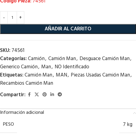
Código Pieza:
74561
AÑADIR AL CARRITO
SKU:
74561
Categorías:
Camión
,
Camión Man
,
Desguace Camión Man
,
Generico Camión
,
Man
,
NO Identificado
Etiquetas:
Camión Man
,
MAN
,
Piezas Usadas Camión Man
,
Recambios Camión Man
Compartir:
Información adicional
PESO
7 kg