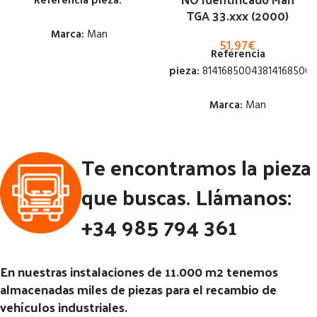
Referencia pieza:
TGA 33.xxx (2000)
Marca:
Man
51,97
€
Referencia
Estado:
pieza:
81416850043814168500
Ubicación:
Marca:
Man
Notas:
[VP]MAN TG-A E3
Estado:
(2001-2005) 360 RG (8X4)
Te encontramos la pieza
Código Pieza:
52588
Ubicación:
que buscas. Llámanos:
Notas:
+34 985 794 361
Código Pieza:
52247
En nuestras instalaciones de 11.000 m2 tenemos
almacenadas miles de piezas para el recambio de
vehículos industriales.