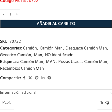
Código Pieza:
70722
AÑADIR AL CARRITO
SKU:
70722
Categorías:
Camión
,
Camión Man
,
Desguace Camión Man
,
Generico Camión
,
Man
,
NO Identificado
Etiquetas:
Camión Man
,
MAN
,
Piezas Usadas Camión Man
,
Recambios Camión Man
Compartir:
Información adicional
PESO
13 kg