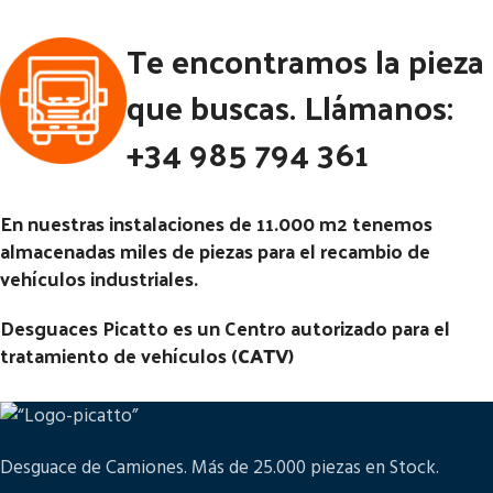
Estado:
Te encontramos la pieza
Ubicación:
Ubicación:
Notas:
[VP]MAN TG-A E3
que buscas. Llámanos:
(2001-2005) 360 RG (8X4)
Notas:
+34 985 794 361
Código Pieza:
52586
Código Pieza:
52450
En nuestras instalaciones de 11.000 m2 tenemos
almacenadas miles de piezas para el recambio de
vehículos industriales.
Desguaces Picatto es un Centro autorizado para el
tratamiento de vehículos (
CATV
)
Desguace de Camiones. Más de 25.000 piezas en Stock.