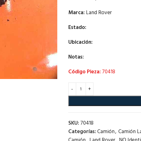
Marca:
Land Rover
Estado:
Ubicación:
Notas:
Código Pieza:
70418
SKU:
70418
Categorías:
Camión
,
Camión L
Camión
,
Land Rover
,
NO Identi