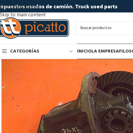
epuestos usados de camión. Truck used parts
Skip to navigation
Skip to main content
CATEGORÍAS
INICIO
LA EMPRESA
FILOS