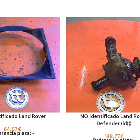
ificado Land Rover
NO Identificado Land Ro
Defender (ld)()
64,07
€
erencia pieza:
-
148,77
€