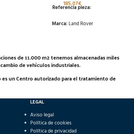
185,07
€
Referencia pieza:
Marca:
Land Rover
Estado:
Ubicación:
laciones de 11.000 m2 tenemos almacenadas miles
recambio de vehículos industriales.
Notas:
[VP]LAND ROVER RANGE
ROVER 120 D | 02.79 - 02.00
 es un Centro autorizado para el tratamiento de
Código Pieza:
70483
LEGAL
Aviso legal
Política de cookies
Política de privacidad