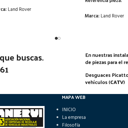
Referencia pieza:
ca:
Land Rover
Marca:
Land Rover
Estado:
Estado:
Ubicación:
Ubicación:
M DE DIAMETRO 45 CM
 que buscas.
En nuestras insta
Notas:
O 49 CM DE ANCHO
de piezas para el 
361
Código Pieza:
80688
go Pieza:
96675
Desguaces Picatto
vehículos (
CATV
)
MAPA WEB
INICIO
La empresa
Filosofía