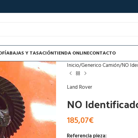
OFÍA
BAJAS Y TASACIÓN
TIENDA ONLINE
CONTACTO
Inicio
Generico Camión
NO Ide
Land Rover
NO Identificad
185,07
€
Referencia pieza: