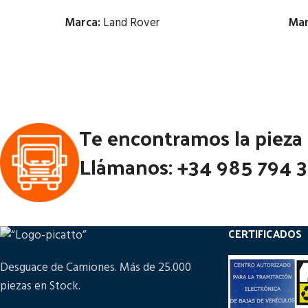
Marca:
Land Rover
Mar
Estado:
Ubicación:
Notas:
Notas:
47 C
Te encontramos la pieza
DE ALT
Código Pieza:
105386
Llámanos: +34 985 794 
Códi
CERTIFICADOS
Desguace de Camiones. Más de 25.000
piezas en Stock.