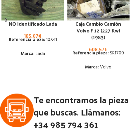
NO Identificado Lada
Caja Cambio Camión
Volvo F 12 (227 Kw)
185,07
€
(1983)
Referencia pieza:
10X41
608,57
€
Referencia pieza:
SR1700
Marca:
Lada
Marca:
Volvo
Estado:
Estado:
Ubicación:
Notas:
[VP]LADA NIVA
Te encontramos la pieza
Ubicación:
1430CC | 01.70 - 12.90
Notas:
[VP]VOLVO F 12 227
que buscas. Llámanos:
Código Pieza:
65794
KW (1983-0) 385 RG (4X2)
+34 985 794 361
Código Pieza:
45731