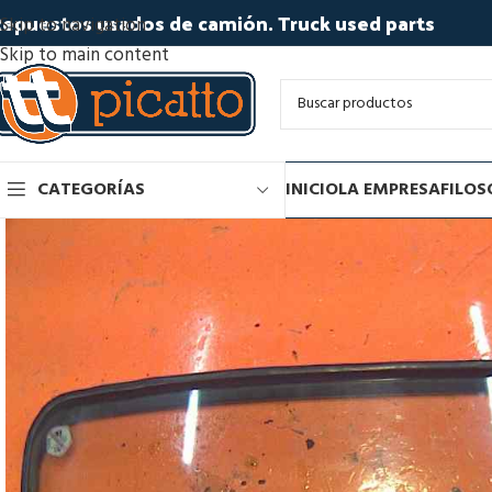
epuestos usados de camión. Truck used parts
Skip to navigation
Skip to main content
CATEGORÍAS
INICIO
LA EMPRESA
FILOS