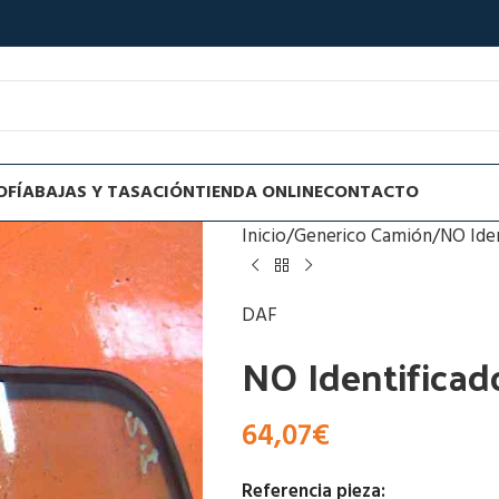
OFÍA
BAJAS Y TASACIÓN
TIENDA ONLINE
CONTACTO
Inicio
Generico Camión
NO Ide
DAF
NO Identificado
64,07
€
Referencia pieza: