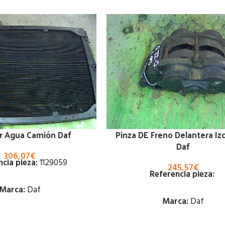
r Agua Camión Daf
Pinza DE Freno Delantera Iz
Daf
306,07
€
cia pieza:
1129059
245,57
€
Referencia pieza:
Marca:
Daf
Marca:
Daf
Estado: