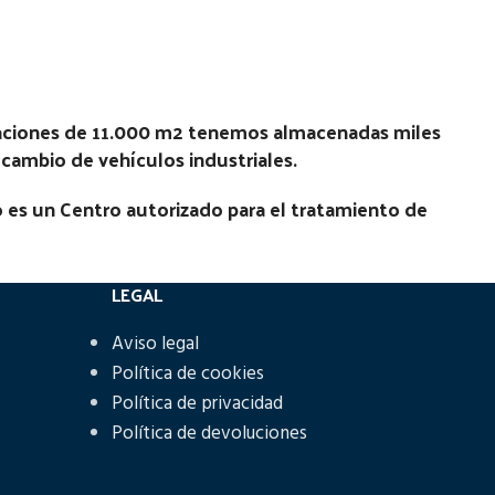
Ubicación:
Notas:
[VP]DAF SERIE 95 E1 380 TR
4X2) |
(4X2) | 01.87 - 12.95
laciones de 11.000 m2 tenemos almacenadas miles
Código Pieza:
48132
recambio de vehículos industriales.
N
 es un Centro autorizado para el tratamiento de
LEGAL
Aviso legal
Política de cookies
Política de privacidad
Política de devoluciones