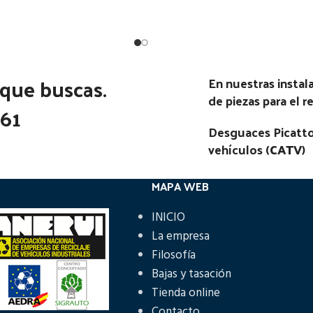
Estado:
Ubicación:
Ubicación:
F CF85 E3 320 TR (4X2) |
Notas:
[VP]DAF 800 130 RG (
01.01 - 12.05
 que buscas.
En nuestras insta
02.80 - 02.00
go Pieza:
50084
de piezas para el 
361
Código Pieza:
48492
Desguaces Picatto
vehículos (
CATV
)
MAPA WEB
INICIO
La empresa
Filosofía
Bajas y tasación
Tienda online
Contacto