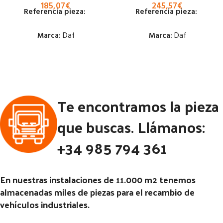
185,07
€
245,57
€
Referencia pieza:
Referencia pieza:
Marca:
Daf
Marca:
Daf
Estado:
Estado:
Ubicación:
Ubicación:
Te encontramos la pieza
Notas:
Notas:
[VP]DAF 800 130 RG
(4X2) | 02.80 - 02.00
Código Pieza:
51801
que buscas. Llámanos:
Código Pieza:
48490
+34 985 794 361
En nuestras instalaciones de 11.000 m2 tenemos
almacenadas miles de piezas para el recambio de
vehículos industriales.