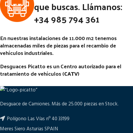
02.00
que buscas. Llámanos:
Código Pieza:
45261
Código Pieza:
45728
+34 985 794 361
En nuestras instalaciones de 11.000 m2 tenemos
almacenadas miles de piezas para el recambio de
vehículos industriales.
Desguaces Picatto es un Centro autorizado para el
tratamiento de vehículos (
CATV
)
Desguace de Camiones. Más de 25.000 piezas en Stock.
Polígono Las Vías nº 40 33199
Meres Siero Asturias SPAIN