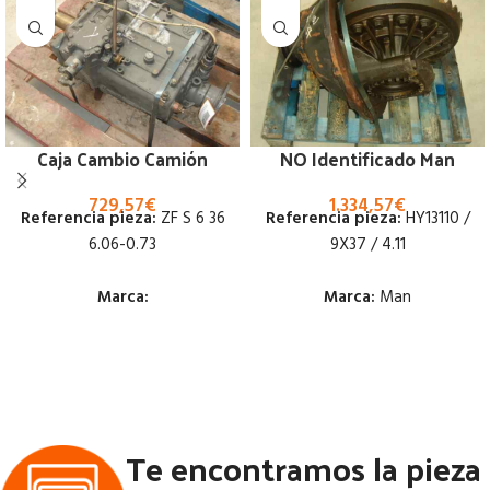
Caja Cambio Camión
NO Identificado Man
729,57
€
1.334,57
€
Referencia pieza:
ZF S 6 36
Referencia pieza:
HY13110 /
6.06-0.73
9X37 / 4.11
Marca:
Marca:
Man
Estado:
Estado:
Ubicación:
Ubicación:
Notas:
[VP]PEGASO
Notas:
[VP]MAN F 2000 364
Te encontramos la pieza
SUPERCOMET 1217 | 02.50 -
TR (4X4) | 02.96 - 02.01