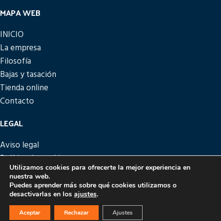
MAPA WEB
INICIO
La empresa
Filosofía
Bajas y tasación
Tienda online
Contacto
LEGAL
Aviso legal
Política de cookies
Utilizamos cookies para ofrecerte la mejor experiencia en
Política de privacidad
nuestra web.
Política de devoluciones
Puedes aprender más sobre qué cookies utilizamos o
desactivarlas en los
ajustes
.
PICATTO
DISEÑO Y DESARROLLO
EME DIGITAL
Aceptar
Rechazar
Ajustes