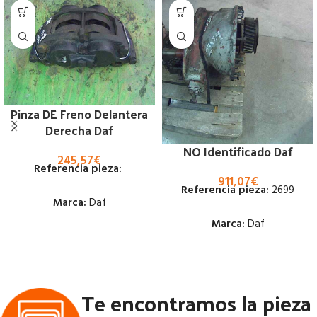
Pinza DE Freno Delantera
Derecha Daf
NO Identificado Daf
245,57
€
Referencia pieza:
911,07
€
Referencia pieza:
2699
Marca:
Daf
Marca:
Daf
Estado:
Estado:
Ubicación:
Te encontramos la pieza
Ubicación:
Notas:
[VP]DAF 800 130 RG
(4X2) | 02.80 - 02.00
Notas:
[VP]DAF 2700 280 RG