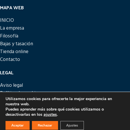
MAPA WEB
INICIO
La empresa
Filosofía
Bajas y tasación
Tienda online
Contacto
LEGAL
Aviso legal
Política de cookies
Utilizamos cookies para ofrecerte la mejor experiencia en
Política de privacidad
nuestra web.
Política de devoluciones
Puedes aprender más sobre qué cookies utilizamos o
desactivarlas en los
ajustes
.
PICATTO
DISEÑO Y DESARROLLO
EME DIGITAL
Aceptar
Rechazar
Ajustes