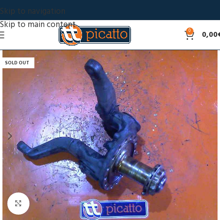
Skip to navigation
Skip to main content
0
0,00
SOLD OUT
Click to enlarge