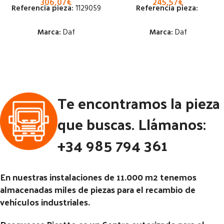
306,07
€
245,57
€
Referencia pieza:
1129059
Referencia pieza:
Marca:
Daf
Marca:
Daf
Estado:
Estado:
Ubicación:
Ubicación:
Te encontramos la pieza
Notas:
[VP]DAF CF85 E3 320
Notas:
[VP]DAF 800 130 RG
TR (4X2) | 01.01 - 12.05
(4X2) | 02.80 - 02.00
que buscas. Llámanos:
Código Pieza:
50084
Código Pieza:
48492
+34 985 794 361
En nuestras instalaciones de 11.000 m2 tenemos
almacenadas miles de piezas para el recambio de
vehículos industriales.