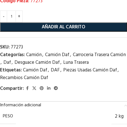
Código Pieza:
77273
AÑADIR AL CARRITO
SKU:
77273
Categorías:
Camión
,
Camión Daf
,
Carroceria Trasera Camión
,
Daf
,
Desguace Camión Daf
,
Luna Trasera
Etiquetas:
Camión Daf
,
DAF
,
Piezas Usadas Camión Daf
,
Recambios Camión Daf
Compartir:
Información adicional
PESO
2 kg