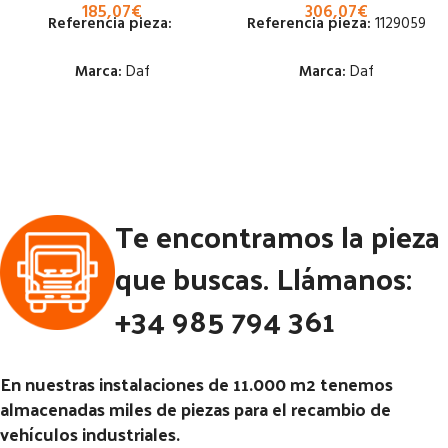
185,07
€
306,07
€
Referencia pieza:
Referencia pieza:
1129059
Marca:
Daf
Marca:
Daf
Estado:
Estado:
Ubicación:
Ubicación:
Notas:
Notas:
[VP]DAF CF85 E3 320
Te encontramos la pieza
TR (4X2) | 01.01 - 12.05
Código Pieza:
51801
Código Pieza:
50084
que buscas. Llámanos:
+34 985 794 361
En nuestras instalaciones de 11.000 m2 tenemos
almacenadas miles de piezas para el recambio de
vehículos industriales.