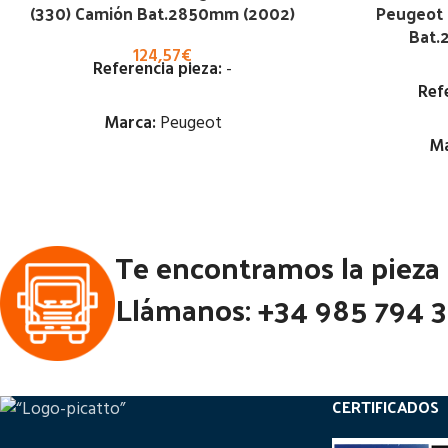
(330) Camión Bat.2850mm (2002)
Peugeot 
Bat.
124,57
€
Referencia pieza:
-
Ref
Marca:
Peugeot
Ma
Estado:
Ubicación:
Te encontramos la pieza
Notas:
Llámanos: +34 985 794 
Código Pieza:
100901
Códi
CERTIFICADOS