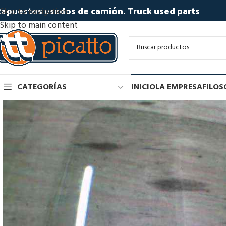
epuestos usados de camión. Truck used parts
Skip to navigation
Skip to main content
CATEGORÍAS
INICIO
LA EMPRESA
FILOS