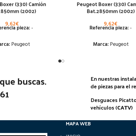
Boxer (330) Camión
Peugeot Boxer (330) Ca
2850mm (2002)
Bat.2850mm (2002)
9,62
€
9,62
€
erencia pieza:
-
Referencia pieza:
-
rca:
Peugeot
Marca:
Peugeot
Estado:
Estado:
 que buscas.
Ubicación:
Ubicación:
En nuestras insta
de piezas para el 
Notas:
Notas:
361
Desguaces Picatto
go Pieza:
100885
Código Pieza:
100884
vehículos (
CATV
)
MAPA WEB