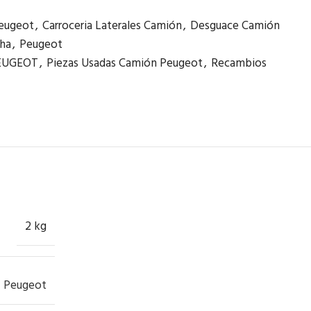
eugeot
,
Carroceria Laterales Camión
,
Desguace Camión
cha
,
Peugeot
EUGEOT
,
Piezas Usadas Camión Peugeot
,
Recambios
2 kg
Peugeot