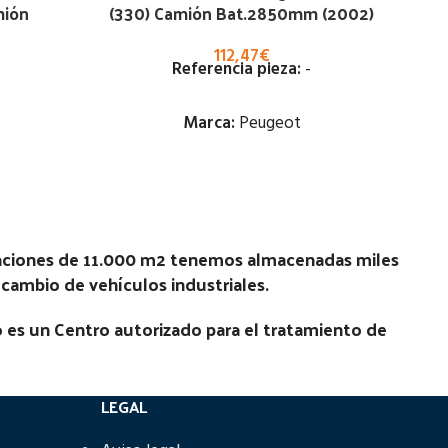
mión
(330) Camión Bat.2850mm (2002)
112,47
€
Referencia pieza:
-
Marca:
Peugeot
Estado:
Ubicación:
laciones de 11.000 m2 tenemos almacenadas miles
Notas:
DESPERFECTOS (SIN ANCLAJE
recambio de vehículos industriales.
No
PARA CINTURON DERECHO
D
OBSERVAR FOTOS)
 es un Centro autorizado para el tratamiento de
Código Pieza:
100878
LEGAL