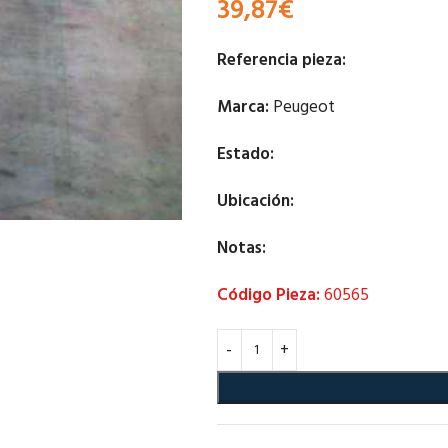
39,87
€
Referencia pieza:
Marca:
Peugeot
Estado:
Ubicación:
Notas:
Código Pieza:
60565