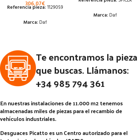
Referencia pieza:
SPICER
306,07
€
Referencia pieza:
1129059
Marca:
Daf
Marca:
Daf
Estado:
Estado:
Ubicación:
Te encontramos la pieza
Ubicación:
Notas:
[VP]DAF 800 120 RG
Notas:
[VP]DAF CF85 E3 320
(4X2) | 02.80 - 02.00
que buscas. Llámanos:
TR (4X2) | 01.01 - 12.05
Código Pieza:
48540
+34 985 794 361
Código Pieza:
50084
En nuestras instalaciones de 11.000 m2 tenemos
almacenadas miles de piezas para el recambio de
vehículos industriales.
Desguaces Picatto es un Centro autorizado para el