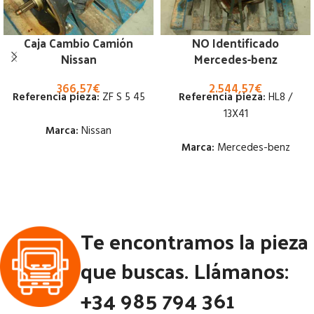
Caja Cambio Camión
NO Identificado
Nissan
Mercedes-benz
366,57
€
2.544,57
€
Referencia pieza:
ZF S 5 45
Referencia pieza:
HL8 /
13X41
Marca:
Nissan
Marca:
Mercedes-benz
Estado:
Estado:
Ubicación:
Ubicación:
Notas:
[VP]NISSAN SERIE M
Te encontramos la pieza
E1 130.15 | 01.92 - 12.96
Notas:
[VP]MERCEDES-BENZ
ACTROS I E2 1843 RG (4X2) |
que buscas. Llámanos:
Código Pieza:
45282
02.96 - 02.01
+34 985 794 361
Código Pieza:
45263