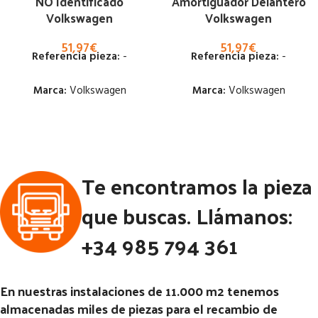
NO Identificado
Amortiguador Delantero
Volkswagen
Volkswagen
51,97
€
51,97
€
Referencia pieza:
-
Referencia pieza:
-
Marca:
Volkswagen
Marca:
Volkswagen
Estado:
Estado:
Ubicación:
Ubicación:
Te encontramos la pieza
Notas:
Notas:
que buscas. Llámanos:
Código Pieza:
92340
Código Pieza:
92332
+34 985 794 361
En nuestras instalaciones de 11.000 m2 tenemos
almacenadas miles de piezas para el recambio de