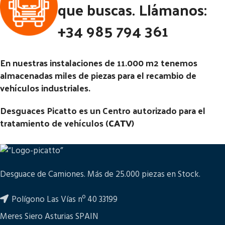
que buscas. Llámanos:
Código Pieza:
47063
Código Pieza:
47062
+34 985 794 361
En nuestras instalaciones de 11.000 m2 tenemos
almacenadas miles de piezas para el recambio de
vehículos industriales.
Desguaces Picatto es un Centro autorizado para el
tratamiento de vehículos (
CATV
)
Desguace de Camiones. Más de 25.000 piezas en Stock.
Polígono Las Vías nº 40 33199
Meres Siero Asturias SPAIN