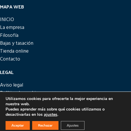
MAPA WEB
INICIO
La empresa
Filosofía
Bajas y tasación
Tienda online
Contacto
LEGAL
Aviso legal
Política de cookies
Utilizamos cookies para ofrecerte la mejor experiencia en
Política de privacidad
nuestra web.
Política de devoluciones
Puedes aprender más sobre qué cookies utilizamos o
desactivarlas en los
ajustes
.
PICATTO
DISEÑO Y DESARROLLO
EME DIGITAL
Aceptar
Rechazar
Ajustes