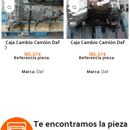
Caja Cambio Camión Daf
Caja Cambio Camión Daf
185,07
€
185,07
€
Referencia pieza:
Referencia pieza:
Marca:
Daf
Marca:
Daf
Estado:
Estado:
Ubicación:
Ubicación:
Notas:
[VP]DAF SERIE 400
Notas:
[VP]DAF SERIE 400 2.5
2.0 - MOT PEUG | 01.86 -
MOTOR L-ROVER | 02.86 -
Te encontramos la pieza
12.95
02.95