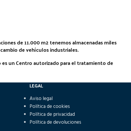
Estado:
Ubicación:
No
5 MOTOR
Notas:
[VP]PEUGEOT BOXER 2.5 - 90D
5
| 01.94 - 12.10
laciones de 11.000 m2 tenemos almacenadas miles
Código Pieza:
47055
recambio de vehículos industriales.
 es un Centro autorizado para el tratamiento de
LEGAL
Aviso legal
Política de cookies
Política de privacidad
Política de devoluciones