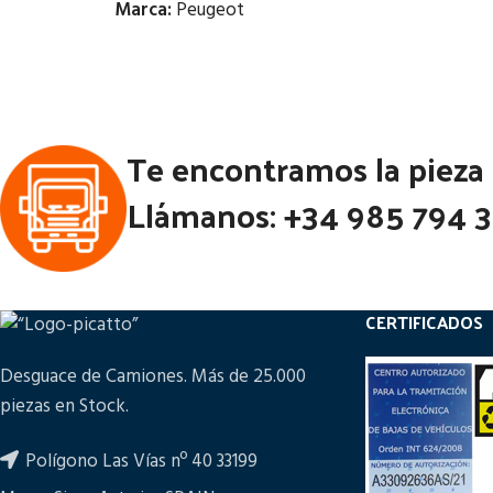
Marca:
Peugeot
Estado:
Notas:
[VP]D
Ubicación:
PEUG
Te encontramos la pieza
Notas:
[VP]PEUGEOT BOXER 1.9 -
Códi
Llámanos: +34 985 794 
80CV | 01.94 - 12.10
Código Pieza:
47873
CERTIFICADOS
Desguace de Camiones. Más de 25.000
piezas en Stock.
Polígono Las Vías nº 40 33199