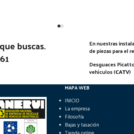
Estado:
Estado:
Ubicación:
Ubicación:
AF SERIE 400 2.0 - MOT
Notas:
[VP]DAF SERIE 400 2.
 | 01.86 - 12.95
L-ROVER | 02.86 - 02.9
 que buscas.
En nuestras insta
go Pieza:
47063
Código Pieza:
47062
de piezas para el 
361
Desguaces Picatto
vehículos (
CATV
)
MAPA WEB
INICIO
La empresa
Filosofía
Bajas y tasación
Tienda online