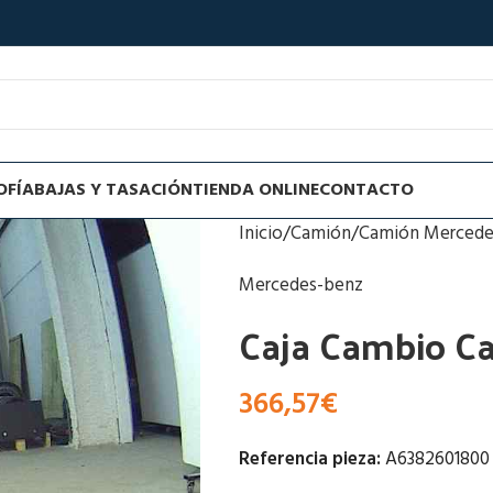
OFÍA
BAJAS Y TASACIÓN
TIENDA ONLINE
CONTACTO
Inicio
Camión
Camión Mercede
Mercedes-benz
Caja Cambio C
366,57
€
Referencia pieza:
A6382601800