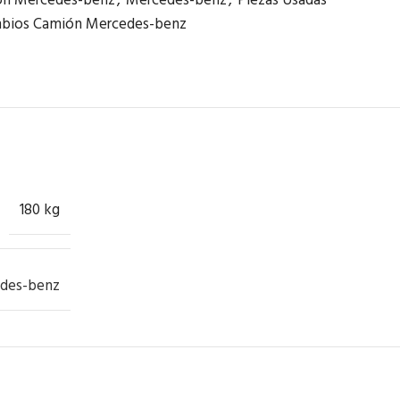
n Mercedes-benz
,
Mercedes-benz
,
Piezas Usadas
bios Camión Mercedes-benz
180 kg
des-benz