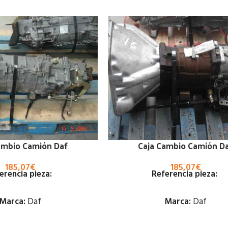
ambio Camión Daf
Caja Cambio Camión D
185,07
€
185,07
€
erencia pieza:
Referencia pieza:
Marca:
Daf
Marca:
Daf