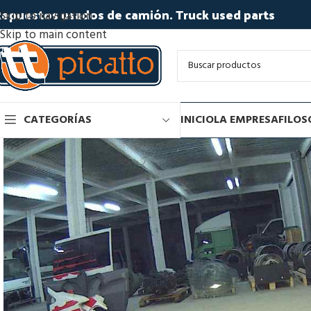
epuestos usados de camión. Truck used parts
Skip to navigation
Skip to main content
CATEGORÍAS
INICIO
LA EMPRESA
FILOS