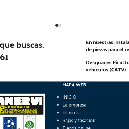
Estado:
Estado:
Ubicación:
Ubicación:
AF SERIE 400 2.0 - MOT
Notas:
[VP]DAF SERIE 400 2.
 que buscas.
En nuestras insta
 | 01.86 - 12.95
PEUG | 01.86 - 12.95
de piezas para el 
361
go Pieza:
47064
Código Pieza:
47063
Desguaces Picatto
vehículos (
CATV
)
MAPA WEB
INICIO
La empresa
Filosofía
Bajas y tasación
Tienda online