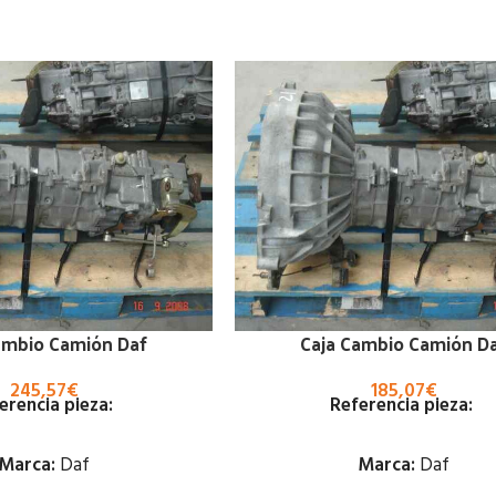
ambio Camión Daf
Caja Cambio Camión D
245,57
€
185,07
€
erencia pieza:
Referencia pieza:
Marca:
Daf
Marca:
Daf