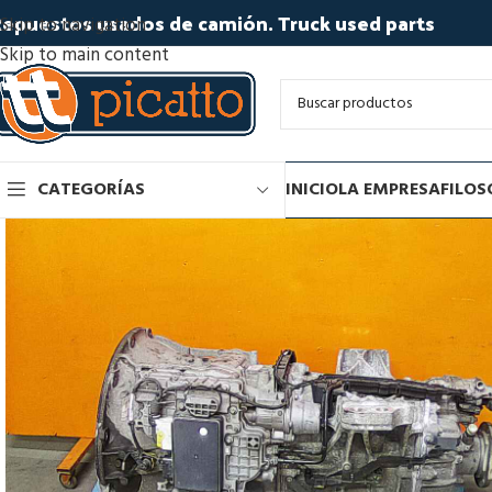
epuestos usados de camión. Truck used parts
Skip to navigation
Skip to main content
CATEGORÍAS
INICIO
LA EMPRESA
FILOS