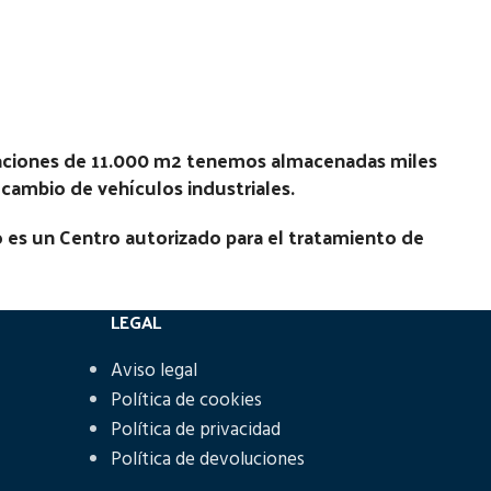
Estado:
Ubicación:
Notas:
[VP]CITROEN C15 1.9 - 60D |
0 - MOT
N
01.90 - 12.96
laciones de 11.000 m2 tenemos almacenadas miles
Código Pieza:
46293
recambio de vehículos industriales.
 es un Centro autorizado para el tratamiento de
LEGAL
Aviso legal
Política de cookies
Política de privacidad
Política de devoluciones