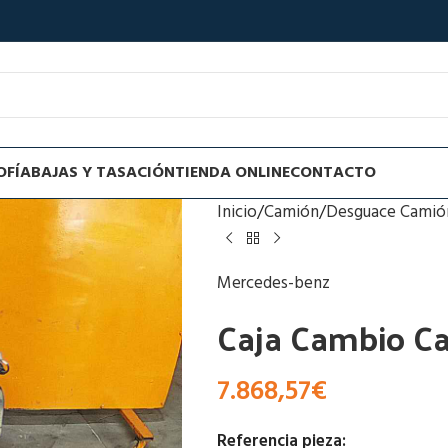
OFÍA
BAJAS Y TASACIÓN
TIENDA ONLINE
CONTACTO
Inicio
Camión
Desguace Camió
Mercedes-benz
Caja Cambio C
7.868,57
€
Referencia pieza: