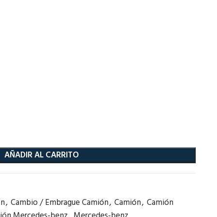
AÑADIR AL CARRITO
ón
,
Cambio / Embrague Camión
,
Camión
,
Camión
ión Mercedes-benz
,
Mercedes-benz