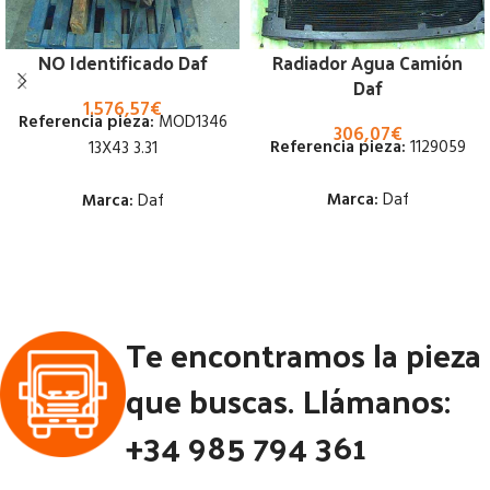
NO Identificado Daf
Radiador Agua Camión
Daf
1.576,57
€
Referencia pieza:
MOD1346
306,07
€
Referencia pieza:
1129059
13X43 3.31
Marca:
Daf
Marca:
Daf
Estado:
Estado:
Ubicación:
Ubicación:
Te encontramos la pieza
Notas:
[VP]DAF CF85 E3 320
Notas:
[VP]DAF SERIE 95 E1
TR (4X2) | 01.01 - 12.05
360 TR (4X2) | 01.87 - 12.95
que buscas. Llámanos:
Código Pieza:
50084
Código Pieza:
50752
+34 985 794 361