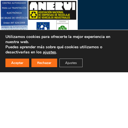
Utilizamos cookies para ofrecerte la mejor experiencia en
nuestra web.
Puedes aprender más sobre qué cookies utilizamos o
desactivarlas en los
ajustes
.
PULSA PARA MÁS INFORMACIÓN
Aceptar
Rechazar
Ajustes
MAPA WEB
INICIO
La empresa
Filosofía