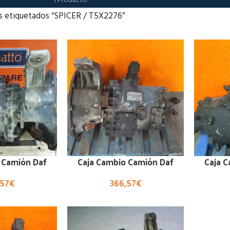
1 Producto
s etiquetados “SPICER / T5X2276”
 Camión Daf
Caja Cambio Camión Daf
Caja 
,57
€
366,57
€