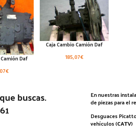
Caja Cambio Camión Daf
185,07
€
 Camión Daf
,07
€
 que buscas.
En nuestras insta
de piezas para el 
361
Desguaces Picatto
vehículos (
CATV
)