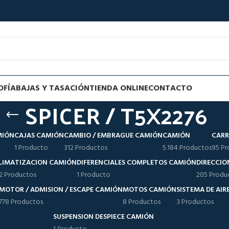
OFÍA
BAJAS Y TASACIÓN
TIENDA ONLINE
CONTACTO
SPICER / T5X2276
MIÓN
CAJAS CAMIÓN
CAMBIO / EMBRAGUE CAMIÓN
CAMIÓN
CARR
1 Producto
312 Productos
5.184 Productos
95 Pr
LIMATIZACION CAMIÓN
DIFERENCIALES COMPLETOS CAMIÓN
DIRECCIO
12 Productos
1 Producto
205 Produ
MOTOR / ADMISION / ESCAPE CAMIÓN
MOTOS CAMIÓN
SISTEMA DE AI
778 Productos
8 Productos
3 Productos
SUSPENSION DESPIECE CAMIÓN