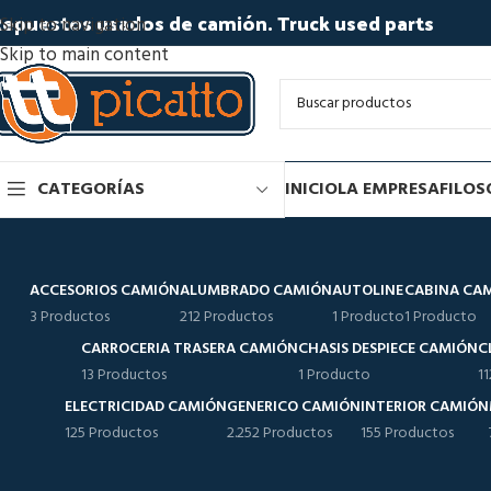
epuestos usados de camión. Truck used parts
Skip to navigation
Skip to main content
CATEGORÍAS
INICIO
LA EMPRESA
FILOS
ACCESORIOS CAMIÓN
ALUMBRADO CAMIÓN
AUTOLINE
CABINA CA
3 Productos
212 Productos
1 Producto
1 Producto
CARROCERIA TRASERA CAMIÓN
CHASIS DESPIECE CAMIÓN
C
13 Productos
1 Producto
1
ELECTRICIDAD CAMIÓN
GENERICO CAMIÓN
INTERIOR CAMIÓN
125 Productos
2.252 Productos
155 Productos