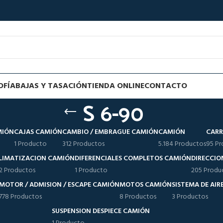
OFÍA
BAJAS Y TASACIÓN
TIENDA ONLINE
CONTACTO
S 6-90
MIÓN
CAJAS CAMIÓN
CAMBIO / EMBRAGUE CAMIÓN
CAMIÓN
CARR
1 Producto
312 Productos
5.184 Productos
95 Pr
LIMATIZACION CAMIÓN
DIFERENCIALES COMPLETOS CAMIÓN
DIRECCIO
12 Productos
1 Producto
205 Produ
MOTOR / ADMISION / ESCAPE CAMIÓN
MOTOS CAMIÓN
SISTEMA DE AI
778 Productos
8 Productos
3 Productos
SUSPENSION DESPIECE CAMIÓN