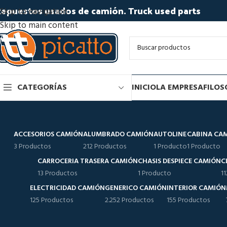
epuestos usados de camión. Truck used parts
Skip to navigation
Skip to main content
CATEGORÍAS
INICIO
LA EMPRESA
FILOS
ACCESORIOS CAMIÓN
ALUMBRADO CAMIÓN
AUTOLINE
CABINA CA
3 Productos
212 Productos
1 Producto
1 Producto
CARROCERIA TRASERA CAMIÓN
CHASIS DESPIECE CAMIÓN
C
13 Productos
1 Producto
1
ELECTRICIDAD CAMIÓN
GENERICO CAMIÓN
INTERIOR CAMIÓN
125 Productos
2.252 Productos
155 Productos