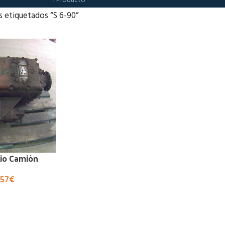
1 Producto
 etiquetados “S 6-90”
io Camión
,57
€