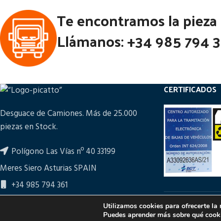
Te encontramos la pieza
Llámanos: +34 985 794 
CERTIFICADOS
Desguace de Camiones. Más de 25.000
piezas en Stock.
Polígono Las Vías nº 40 33199
Meres Siero Asturias SPAIN
+34 985 794 361
ampicatto@picatto.com
Utilizamos cookies para ofrecerte la
PULSA PARA M
Puedes aprender más sobre qué cooki