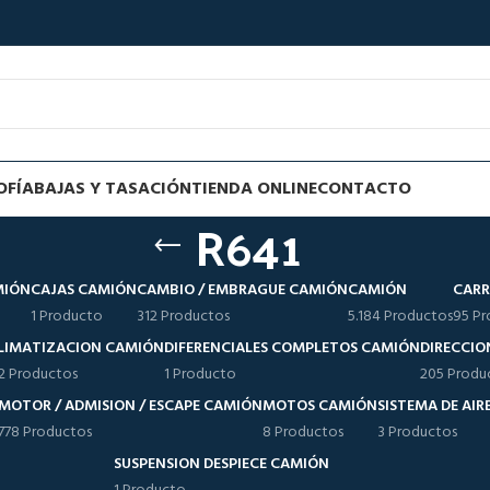
OFÍA
BAJAS Y TASACIÓN
TIENDA ONLINE
CONTACTO
R641
MIÓN
CAJAS CAMIÓN
CAMBIO / EMBRAGUE CAMIÓN
CAMIÓN
CARR
1 Producto
312 Productos
5.184 Productos
95 Pr
LIMATIZACION CAMIÓN
DIFERENCIALES COMPLETOS CAMIÓN
DIRECCIO
12 Productos
1 Producto
205 Produ
MOTOR / ADMISION / ESCAPE CAMIÓN
MOTOS CAMIÓN
SISTEMA DE AI
778 Productos
8 Productos
3 Productos
SUSPENSION DESPIECE CAMIÓN