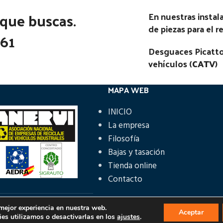
 que buscas.
En nuestras insta
de piezas para el 
361
Desguaces Picatto
vehículos (
CATV
)
MAPA WEB
INICIO
La empresa
Filosofía
Bajas y tasación
Tienda online
Contacto
 mejor experiencia en nuestra web.
ÁS INFORMACIÓN
Aceptar
es utilizamos o desactivarlas en los
ajustes
.