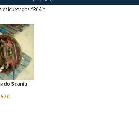
1 Producto
s etiquetados “R641”
cado Scania
,57
€