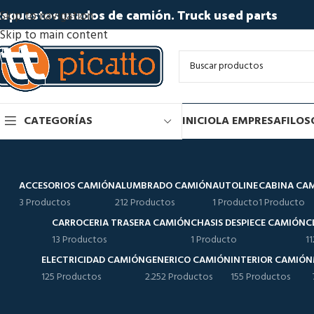
epuestos usados de camión. Truck used parts
Skip to navigation
Skip to main content
CATEGORÍAS
INICIO
LA EMPRESA
FILOS
ACCESORIOS CAMIÓN
ALUMBRADO CAMIÓN
AUTOLINE
CABINA CA
3 Productos
212 Productos
1 Producto
1 Producto
CARROCERIA TRASERA CAMIÓN
CHASIS DESPIECE CAMIÓN
C
13 Productos
1 Producto
1
ELECTRICIDAD CAMIÓN
GENERICO CAMIÓN
INTERIOR CAMIÓN
125 Productos
2.252 Productos
155 Productos