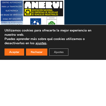
Utilizamos cookies para ofrecerte la mejor experiencia en
nuestra web.
Puedes aprender más sobre qué cookies utilizamos o
desactivarlas en los
ajustes
.
PULSA PARA MÁS INFORMACIÓN
Aceptar
Rechazar
Ajustes
MAPA WEB
INICIO
La empresa
Filosofía