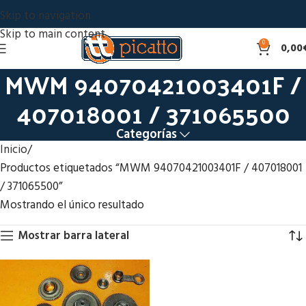
Skip to navigation
Skip to main content
0
0,00
MWM 94070421003401F /
407018001 / 371065500
Categorías
Inicio
Productos etiquetados “MWM 94070421003401F / 407018001
/ 371065500”
Mostrando el único resultado
Mostrar barra lateral