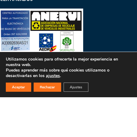
Utilizamos cookies para ofrecerte la mejor experiencia en
nuestra web.
Puedes aprender más sobre qué cookies utilizamos o
PULSA PARA MÁS INFORMACIÓN
desactivarlas en los
ajustes
.
Aceptar
Rechazar
Ajustes
MAPA WEB
INICIO
La empresa