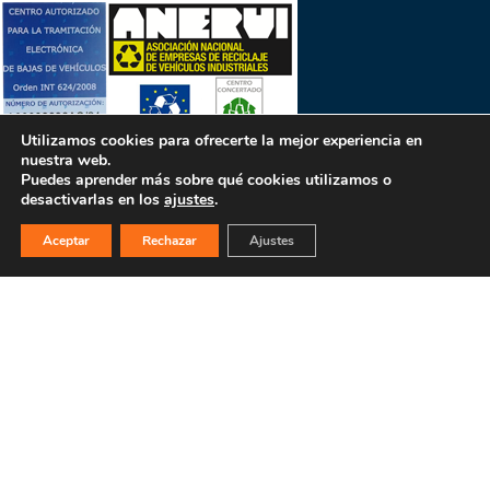
Utilizamos cookies para ofrecerte la mejor experiencia en
nuestra web.
Puedes aprender más sobre qué cookies utilizamos o
desactivarlas en los
ajustes
.
PULSA PARA MÁS INFORMACIÓN
Aceptar
Rechazar
Ajustes
MAPA WEB
INICIO
La empresa
Filosofía