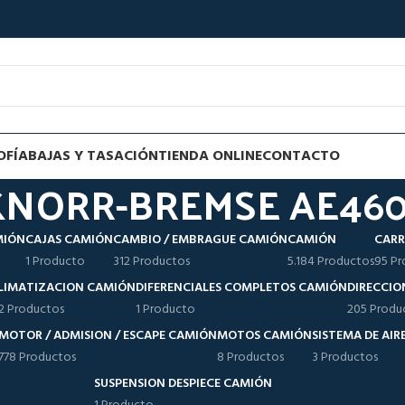
OFÍA
BAJAS Y TASACIÓN
TIENDA ONLINE
CONTACTO
KNORR-BREMSE AE46
MIÓN
CAJAS CAMIÓN
CAMBIO / EMBRAGUE CAMIÓN
CAMIÓN
CARR
1 Producto
312 Productos
5.184 Productos
95 Pr
LIMATIZACION CAMIÓN
DIFERENCIALES COMPLETOS CAMIÓN
DIRECCIO
12 Productos
1 Producto
205 Produ
MOTOR / ADMISION / ESCAPE CAMIÓN
MOTOS CAMIÓN
SISTEMA DE AI
778 Productos
8 Productos
3 Productos
SUSPENSION DESPIECE CAMIÓN