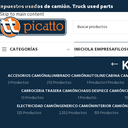
epuestos usados de camión. Truck used parts
Skip to navigation
Skip to main content
CATEGORÍAS
INICIO
LA EMPRESA
FILOS
ACCESORIOS CAMIÓN
ALUMBRADO CAMIÓN
AUTOLINE
CABINA CA
3 Productos
212 Productos
1 Producto
1 Producto
CARROCERIA TRASERA CAMIÓN
CHASIS DESPIECE CAMIÓN
C
13 Productos
1 Producto
1
ELECTRICIDAD CAMIÓN
GENERICO CAMIÓN
INTERIOR CAMIÓN
125 Productos
2.252 Productos
155 Productos