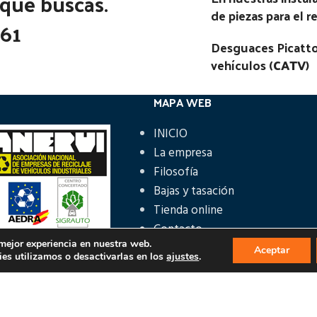
 que buscas.
de piezas para el 
361
Desguaces Picatto
vehículos (
CATV
)
MAPA WEB
INICIO
La empresa
Filosofía
Bajas y tasación
Tienda online
Contacto
 mejor experiencia en nuestra web.
Aceptar
es utilizamos o desactivarlas en los
ajustes
.
ÁS INFORMACIÓN