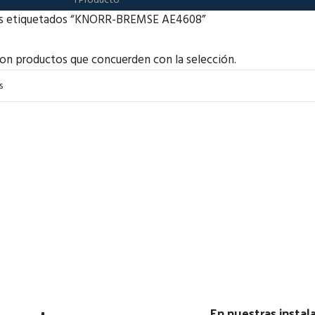
1 Producto
s etiquetados “KNORR-BREMSE AE4608”
on productos que concuerden con la selección.
En nuestras insta