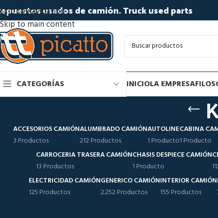
epuestos usados de camión. Truck used parts
Skip to navigation
Skip to main content
CATEGORÍAS
INICIO
LA EMPRESA
FILOS
ACCESORIOS CAMIÓN
ALUMBRADO CAMIÓN
AUTOLINE
CABINA CA
3 Productos
212 Productos
1 Producto
1 Producto
CARROCERIA TRASERA CAMIÓN
CHASIS DESPIECE CAMIÓN
C
13 Productos
1 Producto
1
ELECTRICIDAD CAMIÓN
GENERICO CAMIÓN
INTERIOR CAMIÓN
125 Productos
2.252 Productos
155 Productos