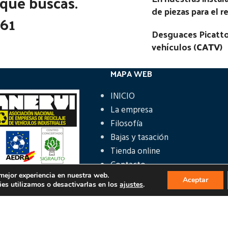
 que buscas.
de piezas para el 
361
Desguaces Picatto
vehículos (
CATV
)
MAPA WEB
INICIO
La empresa
Filosofía
Bajas y tasación
Tienda online
Contacto
 mejor experiencia en nuestra web.
Aceptar
es utilizamos o desactivarlas en los
ajustes
.
ÁS INFORMACIÓN