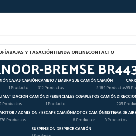
OFÍA
BAJAS Y TASACIÓN
TIENDA ONLINE
CONTACTO
KNOOR-BREMSE BR44
MIÓN
CAJAS CAMIÓN
CAMBIO / EMBRAGUE CAMIÓN
CAMIÓN
CARR
1 Producto
312 Productos
5.184 Productos
95 Pr
LIMATIZACION CAMIÓN
DIFERENCIALES COMPLETOS CAMIÓN
DIRECCIO
12 Productos
1 Producto
205 Produ
MOTOR / ADMISION / ESCAPE CAMIÓN
MOTOS CAMIÓN
SISTEMA DE AI
778 Productos
8 Productos
3 Productos
SUSPENSION DESPIECE CAMIÓN