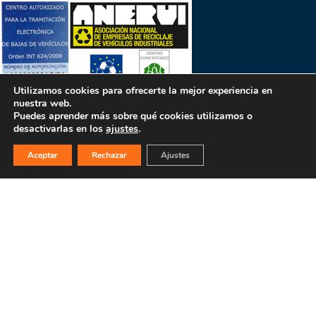
Utilizamos cookies para ofrecerte la mejor experiencia en
nuestra web.
Puedes aprender más sobre qué cookies utilizamos o
desactivarlas en los
ajustes
.
PULSA PARA MÁS INFORMACIÓN
Aceptar
Rechazar
Ajustes
MAPA WEB
INICIO
La empresa
Filosofía