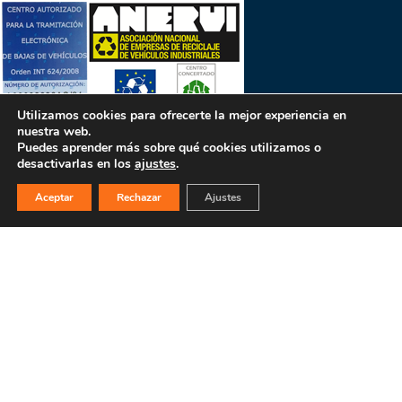
Utilizamos cookies para ofrecerte la mejor experiencia en
nuestra web.
Puedes aprender más sobre qué cookies utilizamos o
desactivarlas en los
ajustes
.
PULSA PARA MÁS INFORMACIÓN
Aceptar
Rechazar
Ajustes
MAPA WEB
INICIO
La empresa
Filosofía