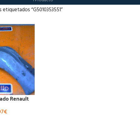
1 Producto
s etiquetados “G5010353551”
cado Renault
97
€