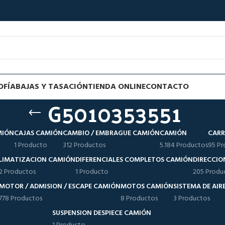
OFÍA
BAJAS Y TASACIÓN
TIENDA ONLINE
CONTACTO
G5010353551
MIÓN
CAJAS CAMIÓN
CAMBIO / EMBRAGUE CAMIÓN
CAMIÓN
CARR
1 Producto
312 Productos
5.184 Productos
95 Pr
LIMATIZACION CAMIÓN
DIFERENCIALES COMPLETOS CAMIÓN
DIRECCIO
12 Productos
1 Producto
205 Produ
MOTOR / ADMISION / ESCAPE CAMIÓN
MOTOS CAMIÓN
SISTEMA DE AI
778 Productos
8 Productos
3 Productos
SUSPENSION DESPIECE CAMIÓN