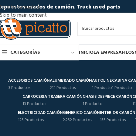
epuestos usados de camión. Truck used parts
Skip to navigation
Skip to main content
CATEGORÍAS
INICIO
LA EMPRESA
FILOS
ACCESORIOS CAMIÓN
ALUMBRADO CAMIÓN
AUTOLINE
CABINA CA
3 Productos
212 Productos
1 Producto
1 Producto
CARROCERIA TRASERA CAMIÓN
CHASIS DESPIECE CAMIÓN
C
13 Productos
1 Producto
1
ELECTRICIDAD CAMIÓN
GENERICO CAMIÓN
INTERIOR CAMIÓN
125 Productos
2.252 Productos
155 Productos