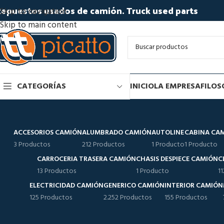
epuestos usados de camión. Truck used parts
Skip to navigation
Skip to main content
CATEGORÍAS
INICIO
LA EMPRESA
FILOS
ACCESORIOS CAMIÓN
ALUMBRADO CAMIÓN
AUTOLINE
CABINA CA
3 Productos
212 Productos
1 Producto
1 Producto
CARROCERIA TRASERA CAMIÓN
CHASIS DESPIECE CAMIÓN
C
13 Productos
1 Producto
1
ELECTRICIDAD CAMIÓN
GENERICO CAMIÓN
INTERIOR CAMIÓN
125 Productos
2.252 Productos
155 Productos