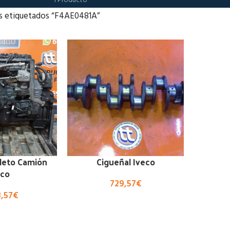
1 Producto
s etiquetados “F4AE0481A”
leto Camión
Cigueñal Iveco
eco
729,57
€
8,57
€