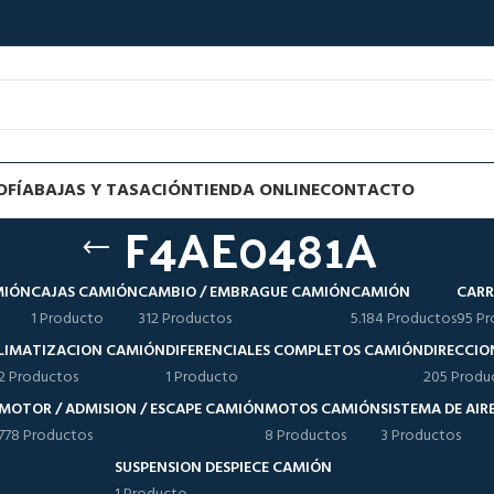
OFÍA
BAJAS Y TASACIÓN
TIENDA ONLINE
CONTACTO
F4AE0481A
MIÓN
CAJAS CAMIÓN
CAMBIO / EMBRAGUE CAMIÓN
CAMIÓN
CARR
1 Producto
312 Productos
5.184 Productos
95 Pr
LIMATIZACION CAMIÓN
DIFERENCIALES COMPLETOS CAMIÓN
DIRECCIO
12 Productos
1 Producto
205 Produ
MOTOR / ADMISION / ESCAPE CAMIÓN
MOTOS CAMIÓN
SISTEMA DE AI
778 Productos
8 Productos
3 Productos
SUSPENSION DESPIECE CAMIÓN