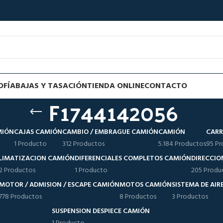
OFÍA
BAJAS Y TASACIÓN
TIENDA ONLINE
CONTACTO
F1744142056
MIÓN
CAJAS CAMIÓN
CAMBIO / EMBRAGUE CAMIÓN
CAMIÓN
CARR
1 Producto
312 Productos
5.184 Productos
95 Pr
LIMATIZACION CAMIÓN
DIFERENCIALES COMPLETOS CAMIÓN
DIRECCIO
12 Productos
1 Producto
205 Produ
MOTOR / ADMISION / ESCAPE CAMIÓN
MOTOS CAMIÓN
SISTEMA DE AI
778 Productos
8 Productos
3 Productos
SUSPENSION DESPIECE CAMIÓN