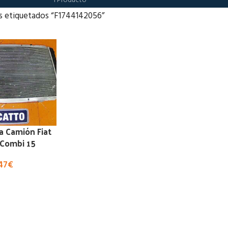
1 Producto
s etiquetados “F1744142056”
a Camión Fiat
 Combi 15
47
€