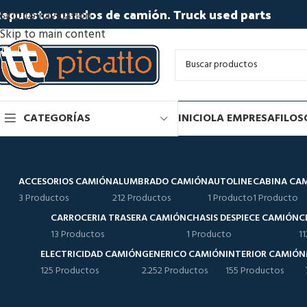
epuestos usados de camión. Truck used parts
Skip to navigation
Skip to main content
CATEGORÍAS
INICIO
LA EMPRESA
FILOS
ACCESORIOS CAMIÓN
ALUMBRADO CAMIÓN
AUTOLINE
CABINA CA
3 Productos
212 Productos
1 Producto
1 Producto
CARROCERIA TRASERA CAMIÓN
CHASIS DESPIECE CAMIÓN
C
13 Productos
1 Producto
1
ELECTRICIDAD CAMIÓN
GENERICO CAMIÓN
INTERIOR CAMIÓN
125 Productos
2.252 Productos
155 Productos