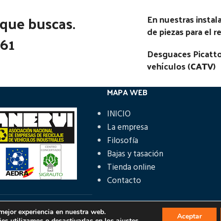
 que buscas.
En nuestras insta
de piezas para el 
361
Desguaces Picatto
vehículos (
CATV
)
MAPA WEB
INICIO
La empresa
Filosofía
Bajas y tasación
Tienda online
Contacto
 mejor experiencia en nuestra web.
ÁS INFORMACIÓN
Aceptar
es utilizamos o desactivarlas en los
ajustes
.