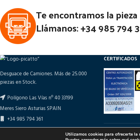
Te encontramos la pieza
Llámanos: +34 985 794 
CERTIFICADOS
Desguace de Camiones. Más de 25.000
piezas en Stock.
Polígono Las Vías nº 40 33199
Meres Siero Asturias SPAIN
+34 985 794 361
ampicatto@picatto.com
Utilizamos cookies para ofrecerte la
PULSA PARA M
Puedes aprender más sobre qué cooki