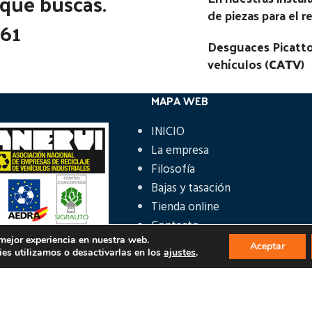
 que buscas.
de piezas para el 
361
Desguaces Picatto
vehículos (
CATV
)
MAPA WEB
INICIO
La empresa
Filosofía
Bajas y tasación
Tienda online
Contacto
 mejor experiencia en nuestra web.
Aceptar
es utilizamos o desactivarlas en los
ajustes
.
ÁS INFORMACIÓN