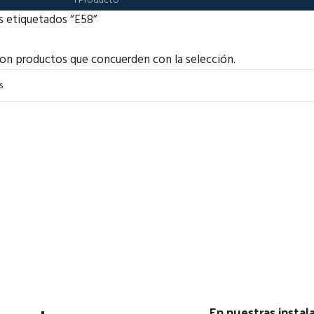
1 Producto
s etiquetados “E58”
on productos que concuerden con la selección.
En nuestras insta