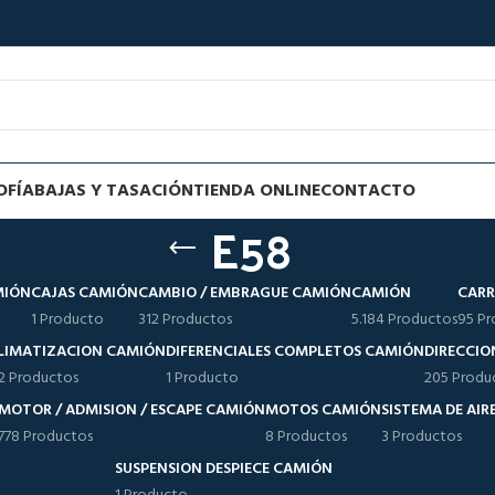
OFÍA
BAJAS Y TASACIÓN
TIENDA ONLINE
CONTACTO
E58
MIÓN
CAJAS CAMIÓN
CAMBIO / EMBRAGUE CAMIÓN
CAMIÓN
CARR
1 Producto
312 Productos
5.184 Productos
95 Pr
LIMATIZACION CAMIÓN
DIFERENCIALES COMPLETOS CAMIÓN
DIRECCIO
12 Productos
1 Producto
205 Produ
MOTOR / ADMISION / ESCAPE CAMIÓN
MOTOS CAMIÓN
SISTEMA DE AI
778 Productos
8 Productos
3 Productos
SUSPENSION DESPIECE CAMIÓN