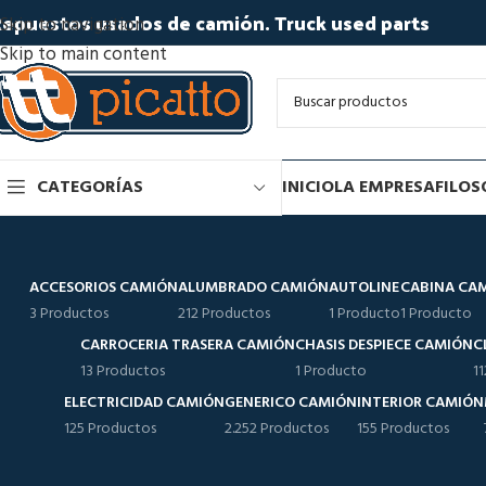
epuestos usados de camión. Truck used parts
Skip to navigation
Skip to main content
CATEGORÍAS
INICIO
LA EMPRESA
FILOS
ACCESORIOS CAMIÓN
ALUMBRADO CAMIÓN
AUTOLINE
CABINA CA
3 Productos
212 Productos
1 Producto
1 Producto
CARROCERIA TRASERA CAMIÓN
CHASIS DESPIECE CAMIÓN
C
13 Productos
1 Producto
1
ELECTRICIDAD CAMIÓN
GENERICO CAMIÓN
INTERIOR CAMIÓN
125 Productos
2.252 Productos
155 Productos