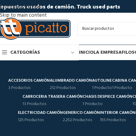
epuestos usados de camión. Truck used parts
Skip to navigation
Skip to main content
CATEGORÍAS
INICIO
LA EMPRESA
FILOS
ACCESORIOS CAMIÓN
ALUMBRADO CAMIÓN
AUTOLINE
CABINA CA
3 Productos
212 Productos
1 Producto
1 Producto
CARROCERIA TRASERA CAMIÓN
CHASIS DESPIECE CAMIÓN
C
13 Productos
1 Producto
1
ELECTRICIDAD CAMIÓN
GENERICO CAMIÓN
INTERIOR CAMIÓN
125 Productos
2.252 Productos
155 Productos