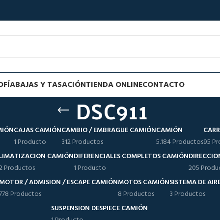
OFÍA
BAJAS Y TASACIÓN
TIENDA ONLINE
CONTACTO
DSC911
MIÓN
CAJAS CAMIÓN
CAMBIO / EMBRAGUE CAMIÓN
CAMIÓN
CARR
1 Producto
312 Productos
5.184 Productos
95 Pr
LIMATIZACION CAMIÓN
DIFERENCIALES COMPLETOS CAMIÓN
DIRECCIO
12 Productos
1 Producto
205 Produ
MOTOR / ADMISION / ESCAPE CAMIÓN
MOTOS CAMIÓN
SISTEMA DE AI
778 Productos
8 Productos
3 Productos
SUSPENSION DESPIECE CAMIÓN