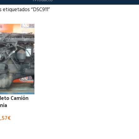
1 Producto
s etiquetados “DSC911”
leto Camión
nia
8,57
€