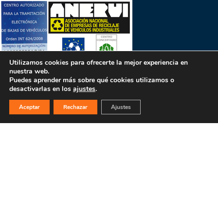
Utilizamos cookies para ofrecerte la mejor experiencia en
nuestra web.
Puedes aprender más sobre qué cookies utilizamos o
desactivarlas en los
ajustes
.
PULSA PARA MÁS INFORMACIÓN
Aceptar
Rechazar
Ajustes
MAPA WEB
INICIO
La empresa
Filosofía