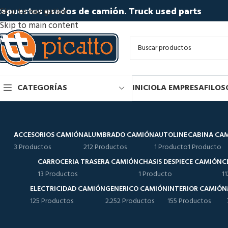
epuestos usados de camión. Truck used parts
Skip to navigation
Skip to main content
CATEGORÍAS
INICIO
LA EMPRESA
FILOS
ACCESORIOS CAMIÓN
ALUMBRADO CAMIÓN
AUTOLINE
CABINA CA
3 Productos
212 Productos
1 Producto
1 Producto
CARROCERIA TRASERA CAMIÓN
CHASIS DESPIECE CAMIÓN
C
13 Productos
1 Producto
1
ELECTRICIDAD CAMIÓN
GENERICO CAMIÓN
INTERIOR CAMIÓN
125 Productos
2.252 Productos
155 Productos