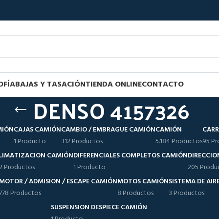
OFÍA
BAJAS Y TASACIÓN
TIENDA ONLINE
CONTACTO
DENSO 4157326
MIÓN
CAJAS CAMIÓN
CAMBIO / EMBRAGUE CAMIÓN
CAMIÓN
CARR
1 Producto
312 Productos
5.184 Productos
95 Pr
LIMATIZACION CAMIÓN
DIFERENCIALES COMPLETOS CAMIÓN
DIRECCIO
12 Productos
1 Producto
205 Produ
MOTOR / ADMISION / ESCAPE CAMIÓN
MOTOS CAMIÓN
SISTEMA DE AI
778 Productos
8 Productos
3 Productos
SUSPENSION DESPIECE CAMIÓN