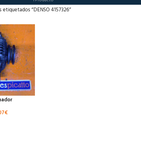
1 Producto
s etiquetados “DENSO 4157326”
nador
07
€