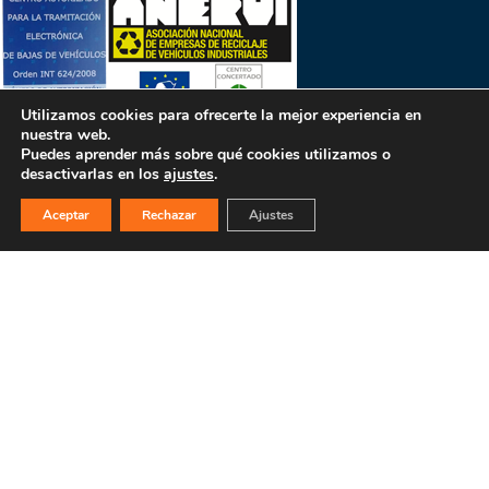
Utilizamos cookies para ofrecerte la mejor experiencia en
nuestra web.
Puedes aprender más sobre qué cookies utilizamos o
desactivarlas en los
ajustes
.
PULSA PARA MÁS INFORMACIÓN
Aceptar
Rechazar
Ajustes
MAPA WEB
INICIO
La empresa
Filosofía